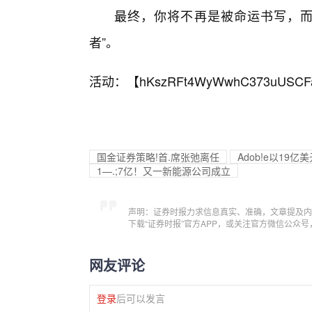
最终，你将不再是被命运书写，而
者”。
活动：【
hKszRFt4WyWwhC373uUSCF
国金证券策略!首.席张弛离任
Adob!e以19亿美
1—.;7亿！又一新能源公司成立
声明：证券时报力求信息真实、准确，文章提及内
下载“证券时报”官方APP，或关注官方微信公众
网友评论
登录
后可以发言