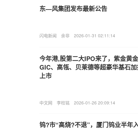
东—风集团发布最新公告
闪电新闻
余非
2026-01-31 02:11:14
今年港,股第二大IPO来了，紫金黄
GIC、高瓴、贝莱德等超豪华基石加
上市
中文网
李柱铭
2026-01-26 20:09:14
钨?市“高烧?不退”，厦门钨业半年入